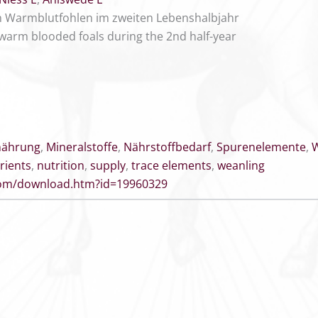
n Warmblutfohlen im zweiten Lebenshalbjahr
f warm blooded foals during the 2nd half-year
nährung
,
Mineralstoffe
,
Nährstoffbedarf
,
Spurenelemente
,
W
rients
,
nutrition
,
supply
,
trace elements
,
weanling
.com/download.htm?id=19960329