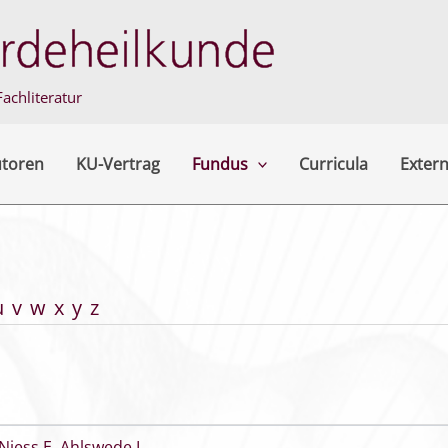
achliteratur
utoren
KU-Vertrag
Fundus
Curricula
Extern
u
v
w
x
y
z
Niess E
,
Ahlswede L