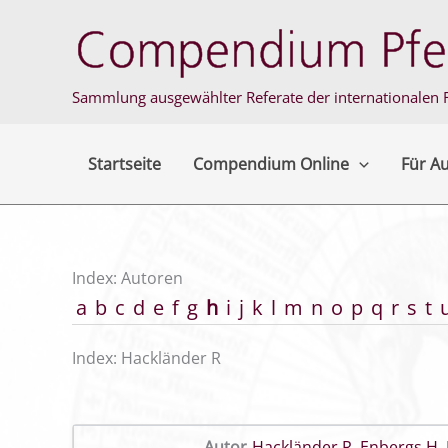
Zum
Inhalt
springen
Sammlung ausgewählter Referate der internationalen F
Startseite
Compendium Online
Für A
Index: Autoren
a
b
c
d
e
f
g
h
i
j
k
l
m
n
o
p
q
r
s
t
Index: Hackländer R
Autor
Hackländer R
,
Enbergs H
,