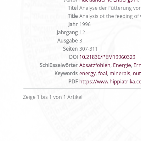
Titel
Analyse der Fütterung vo
Title
Analysis ot the feeding o
Jahr
1996
Jahrgang
12
Ausgabe
3
Seiten
307-311
DOI
10.21836/PEM19960329
Schlüsselwörter
Absatzfohlen
,
Energie
,
Er
Keywords
energy
,
foal
,
minerals
,
nut
PDF
https://www.hippiatrika
Zeige 1 bis 1 von 1 Artikel