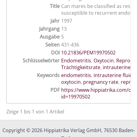
Title
Can mares be classified as resist
susceptible to recurrent endomet
Jahr
1997
Jahrgang
13
Ausgabe
5
Seiten
431-436
DOI
10.21836/PEM19970502
Schlüsselwörter
Endometritis
,
Oxytocin
,
Reprodu
Trächtigkeitsrate
,
intrauterine Fl
Keywords
endometritis
,
intrauterine fluid
,
oxytocin
,
pregnancy rate
,
reprod
PDF
https://www.hippiatrika.com/do
id=19970502
Zeige 1 bis 1 von 1 Artikel
Copyright © 2026 Hippiatrika Verlag GmbH, 76530 Baden-