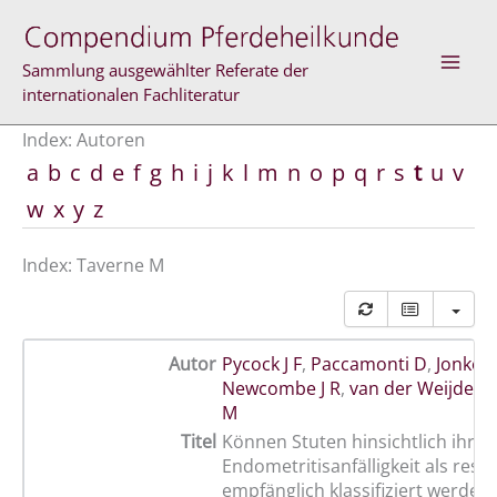
Zum
Inhalt
springen
Sammlung ausgewählter Referate der
internationalen Fachliteratur
Index: Autoren
a
b
c
d
e
f
g
h
i
j
k
l
m
n
o
p
q
r
s
t
u
v
w
x
y
z
Index: Taverne M
Autor
Pycock J F
,
Paccamonti D
,
Jonker
Newcombe J R
,
van der Weijden 
M
Titel
Können Stuten hinsichtlich ihrer
Endometritisanfälligkeit als resi
empfänglich klassifiziert werden