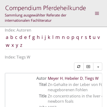
Zum
Inhalt
springen
Sammlung ausgewählter Referate der
internationalen Fachliteratur
Index: Autoren
a
b
c
d
e
f
g
h
i
j
k
l
m
n
o
p
q
r
s
t
u
v
w
x
y
z
Index: Tiegs W
Autor
Meyer H
,
Hebeler D
,
Tiegs W
Titel
Zn-Gehalte in der Leber von Föt
neugeborenen Fohlen
Title
Zn concentrations in the liver of
newborn foals