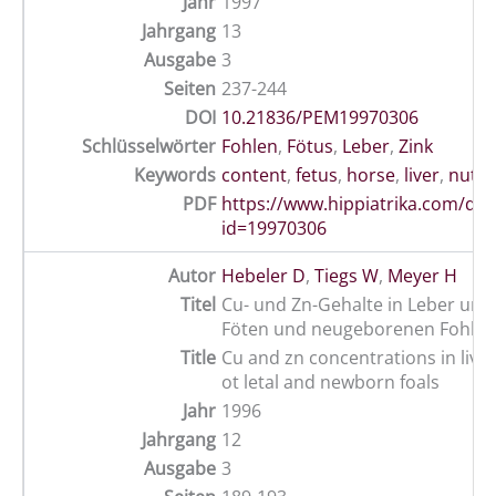
Jahr
1997
Jahrgang
13
Ausgabe
3
Seiten
237-244
DOI
10.21836/PEM19970306
Schlüsselwörter
Fohlen
,
Fötus
,
Leber
,
Zink
Keywords
content
,
fetus
,
horse
,
liver
,
nutri
PDF
https://www.hippiatrika.com/do
id=19970306
Autor
Hebeler D
,
Tiegs W
,
Meyer H
Titel
Cu- und Zn-Gehalte in Leber und
Föten und neugeborenen Fohlen
Title
Cu and zn concentrations in live
ot letal and newborn foals
Jahr
1996
Jahrgang
12
Ausgabe
3