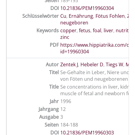
Seiten
189-193
DOI
10.21836/PEM19960304
Schlüsselwörter
Cu
,
Ernährung
,
Fötus Fohlen
,
Zn
,
neugeboren
Keywords
copper
,
fetus
,
foal
,
liver
,
nutritio
zinc
PDF
https://www.hippiatrika.com/do
id=19960304
Autor
Zentek J
,
Hebeler D
,
Tiegs W
,
Mey
Titel
Se-Gehalte in Leber, Niere und 
von Föten und neugeborenen Fo
Title
Se concentrations in liver, kidne
muscle of fetal and newborn foal
Jahr
1996
Jahrgang
12
Ausgabe
3
Seiten
184-188
DOI
10.21836/PEM19960303