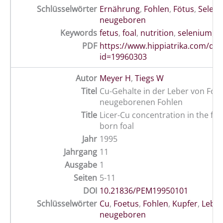
Schlüsselwörter
Ernährung
,
Fohlen
,
Fötus
,
Selen
,
neugeboren
Keywords
fetus
,
foal
,
nutrition
,
selenium
,
s
PDF
https://www.hippiatrika.com/do
id=19960303
Autor
Meyer H
,
Tiegs W
Titel
Cu-Gehalte in der Leber von Foe
neugeborenen Fohlen
Title
Licer-Cu concentration in the fe
born foal
Jahr
1995
Jahrgang
11
Ausgabe
1
Seiten
5-11
DOI
10.21836/PEM19950101
Schlüsselwörter
Cu
,
Foetus
,
Fohlen
,
Kupfer
,
Leber
neugeboren