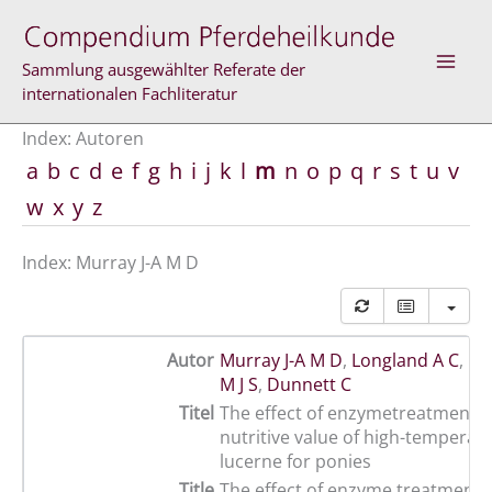
Zum
Inhalt
springen
Sammlung ausgewählter Referate der
internationalen Fachliteratur
Index: Autoren
a
b
c
d
e
f
g
h
i
j
k
l
m
n
o
p
q
r
s
t
u
v
w
x
y
z
Index: Murray J-A M D
Autor
Murray J-A M D
,
Longland A C
,
Mo
M J S
,
Dunnett C
Titel
The effect of enzymetreatment o
nutritive value of high-temperat
lucerne for ponies
Title
The effect of enzyme treatment 