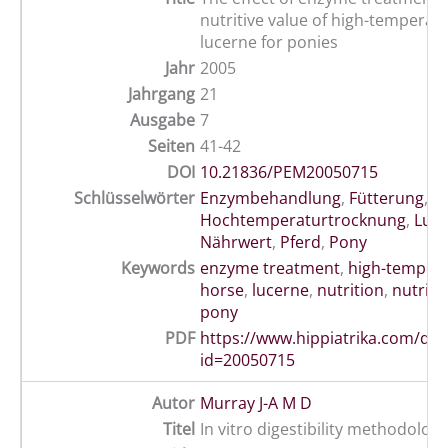
nutritive value of high-temperat
lucerne for ponies
Jahr
2005
Jahrgang
21
Ausgabe
7
Seiten
41-42
DOI
10.21836/PEM20050715
Schlüsselwörter
Enzymbehandlung
,
Fütterung
,
Hochtemperaturtrocknung
,
Luz
Nährwert
,
Pferd
,
Pony
Keywords
enzyme treatment
,
high-tempera
horse
,
lucerne
,
nutrition
,
nutriti
pony
PDF
https://www.hippiatrika.com/do
id=20050715
Autor
Murray J-A M D
Titel
In vitro digestibility methodologi