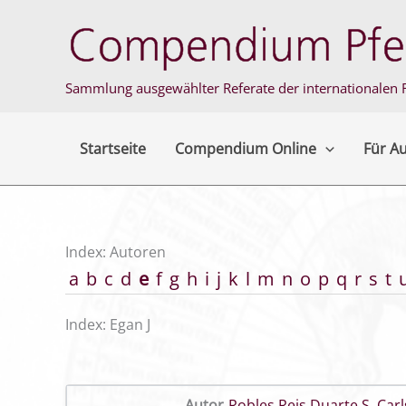
Zum
Inhalt
springen
Sammlung ausgewählter Referate der internationalen F
Startseite
Compendium Online
Für A
Index: Autoren
a
b
c
d
e
f
g
h
i
j
k
l
m
n
o
p
q
r
s
t
Index: Egan J
Autor
Robles Reis Duarte S
,
Car