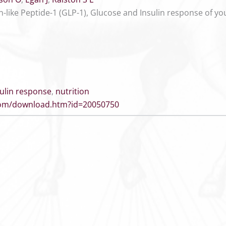
on-like Peptide-1 (GLP-1), Glucose and Insulin response of y
sulin response
,
nutrition
.com/download.htm?id=20050750