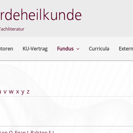
achliteratur
utoren
KU-Vertrag
Fundus
Curricula
Extern
u
v
w
x
y
z
lson O
,
Egan J
,
Ralston S L